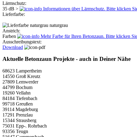
Lärmschutz:
35 dB >
Informationen über Lärmschutz. Bitte klicken Si
Lieferfarbe:
naturgrau
Anstrich:
Farben
Mehr Farbe für Ihren Betonzaun. Bitte klicken Sie
Ausschreibungstext:
Download
Aktuelle Betonzaun Projekte - auch in Deiner Nähe
68623 Lampertheim
14550 Groß Kreutz
27809 Lemwerder
44799 Bochum
19260 Vellahn
84184 Tiefenbach
99718 Greußen
39114 Magdeburg
17291 Prenzlau
15344 Strausberg
75031 Epp-. Rohrbach
93356 Teugn
51647 Gummersbach