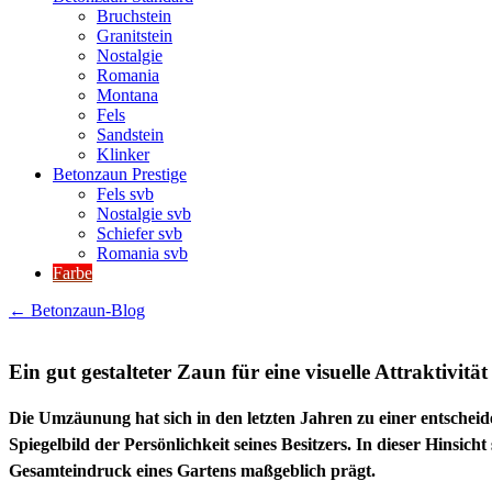
Bruchstein
Granitstein
Nostalgie
Romania
Montana
Fels
Sandstein
Klinker
Betonzaun Prestige
Fels svb
Nostalgie svb
Schiefer svb
Romania svb
Farbe
← Betonzaun-Blog
Ein gut gestalteter Zaun für eine visuelle Attraktivität
Die Umzäunung hat sich in den letzten Jahren zu einer entscheide
Spiegelbild der Persönlichkeit seines Besitzers. In dieser Hinsich
Gesamteindruck eines Gartens maßgeblich prägt.