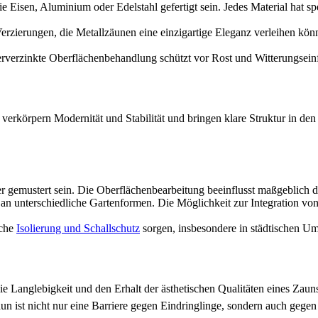
e Eisen, Aluminium oder Edelstahl gefertigt sein. Jedes Material hat s
rzierungen, die Metallzäunen eine einzigartige Eleganz verleihen kön
rverzinkte Oberflächenbehandlung schützt vor Rost und Witterungseinf
 verkörpern Modernität und Stabilität und bringen klare Struktur in d
er gemustert sein. Die Oberflächenbearbeitung beeinflusst maßgeblich 
 unterschiedliche Gartenformen. Die Möglichkeit zur Integration von P
iche
Isolierung und Schallschutz
sorgen, insbesondere in städtischen 
ie Langlebigkeit und den Erhalt der ästhetischen Qualitäten eines Zau
st nicht nur eine Barriere gegen Eindringlinge, sondern auch gegen